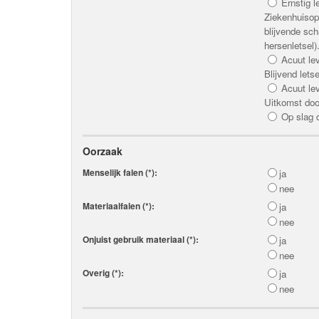
Ernstig l
Ziekenhuisop
blijvende sch
hersenletsel)
Acuut le
Blijvend letse
Acuut le
Uitkomst doo
Op slag 
Oorzaak
Menselijk falen (*):
ja
nee
Materiaalfalen (*):
ja
nee
Onjuist gebruik materiaal (*):
ja
nee
Overig (*):
ja
nee