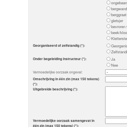
ongebaand
bergwand
berggraat
gletsjer
bevroren 
beek/klo
Kletterste
Georganiseerd of zelfstandig (*):
Georgani
Zelfstand
Onder begeleiding instructeur (*):
Ja
Nee
Vermoedelijke oorzaak ongeval:
Omschrijving in één zin (max 150 tekens)
(*):
Uitgebreide beschrijving (*):
Vermoedelijke oorzaak samengevat in
één zin (max 150 tekens) (*):