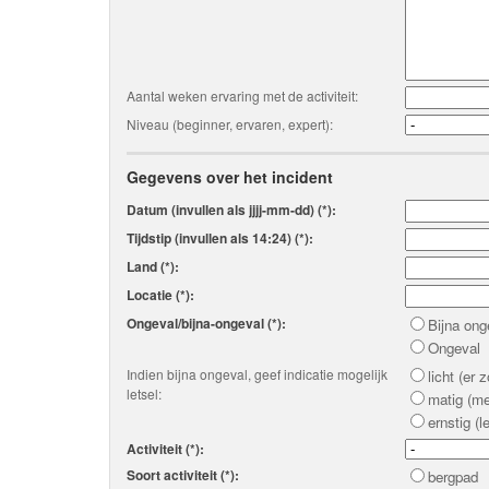
Aantal weken ervaring met de activiteit:
Niveau (beginner, ervaren, expert):
Gegevens over het incident
Datum (invullen als jjjj-mm-dd) (*):
Tijdstip (invullen als 14:24) (*):
Land (*):
Locatie (*):
Ongeval/bijna-ongeval (*):
Bijna ong
Ongeval
Indien bijna ongeval, geef indicatie mogelijk
licht (er
letsel:
matig (me
ernstig (
Activiteit (*):
Soort activiteit (*):
bergpad