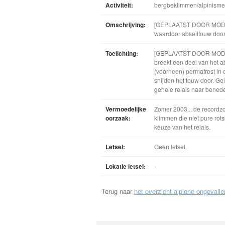
Activiteit:
bergbeklimmen/alpinisme
Omschrijving:
[GEPLAATST DOOR MODERAT
waardoor abseiltouw door
Toelichting:
[GEPLAATST DOOR MODERATO
breekt een deel van het ab
(voorheen) permafrost in 
snijden het touw door. Ge
gehele relais naar bened
Vermoedelijke
Zomer 2003... de recordzo
oorzaak:
klimmen die niet pure rot
keuze van het relais.
Letsel:
Geen letsel.
Lokatie letsel:
-
Terug naar
het overzicht alpiene ongevalle