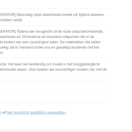
OR] Steenslag (deel abseilrelais breekt uit) tijdens abseilen
midden snijdt.
R] Tijdens een terugtocht uit de route (slap/ziek/misselijk)
seilrelais uit. Dit bestond uit meerdere rotspunten die in de
de bodem van een couloir/geul zaten. De rotsblokken die vallen
lukkig zat er niemand onder ons en gelukkig donderde niet het
en.
mer. Het was niet verstandig om routes in het hooggebergte te
sklimroutes waren. Ook hadden we voorzichtiger moeten zijn met de
n
of
het overzicht sportklim ongevallen
.