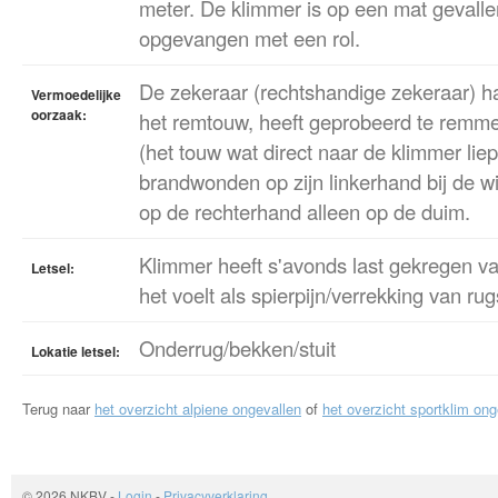
meter. De klimmer is op een mat gevalle
opgevangen met een rol.
De zekeraar (rechtshandige zekeraar) h
Vermoedelijke
oorzaak:
het remtouw, heeft geprobeerd te remmen
(het touw wat direct naar de klimmer lie
brandwonden op zijn linkerhand bij de w
op de rechterhand alleen op de duim.
Klimmer heeft s'avonds last gekregen van
Letsel:
het voelt als spierpijn/verrekking van ru
Onderrug/bekken/stuit
Lokatie letsel:
Terug naar
het overzicht alpiene ongevallen
of
het overzicht sportklim ong
© 2026 NKBV
-
Login
-
Privacyverklaring