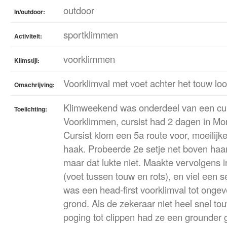
outdoor
In/outdoor:
sportklimmen
Activiteit:
voorklimmen
Klimstijl:
Voorklimval met voet achter het touw loo
Omschrijving:
Klimweekend was onderdeel van een cu
Toelichting:
Voorklimmen, cursist had 2 dagen in Mo
Cursist klom een 5a route voor, moeilijk
haak. Probeerde 2e setje net boven haar 
maar dat lukte niet. Maakte vervolgens i
(voet tussen touw en rots), en viel een s
was een head-first voorklimval tot onge
grond. Als de zekeraar niet heel snel t
poging tot clippen had ze een grounder