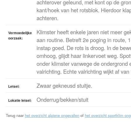
achterover geleund, met kont op de gro
kant/hoek van het rotsblok. Hierdoor kla
achteren.
Klimster heeft enkele jaren niet meer g
Vermoedelijke
oorzaak:
aan routine. Betreft 2e poging in route, 
instap goed. De rots is droog. In de bew
omhoog, glijdt haar linkervoet weg. Spott
onder klimster vanwege de ondergrond 
valrichting. Echte valrichting wijkt af va
Zwaar gekneusd stuitje.
Letsel:
Onderrug/bekken/stuit
Lokatie letsel:
Terug naar
het overzicht alpiene ongevallen
of
het overzicht sportklim ong