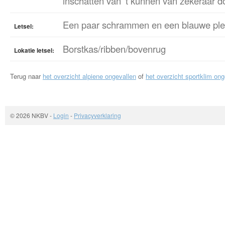
inschatten van 't kunnen van zekeraar d
Een paar schrammen en een blauwe ple
Letsel:
Borstkas/ribben/bovenrug
Lokatie letsel:
Terug naar
het overzicht alpiene ongevallen
of
het overzicht sportklim ong
© 2026 NKBV
-
Login
-
Privacyverklaring