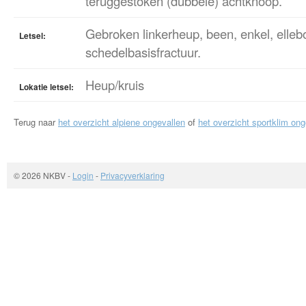
teruggestoken (dubbele) achtknoop.
Gebroken linkerheup, been, enkel, elleb
Letsel:
schedelbasisfractuur.
Heup/kruis
Lokatie letsel:
Terug naar
het overzicht alpiene ongevallen
of
het overzicht sportklim ong
© 2026 NKBV
-
Login
-
Privacyverklaring