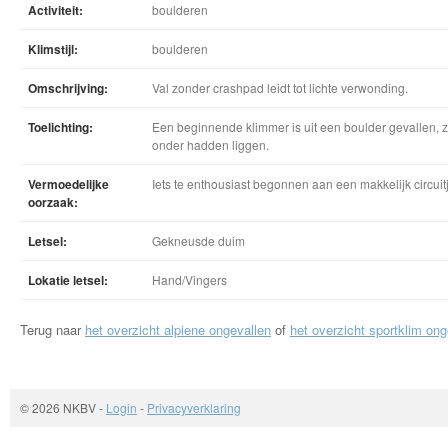
Activiteit:
boulderen
Klimstijl:
boulderen
Omschrijving:
Val zonder crashpad leidt tot lichte verwonding.
Toelichting:
Een beginnende klimmer is uit een boulder gevallen, 
onder hadden liggen.
Vermoedelijke
Iets te enthousiast begonnen aan een makkelijk circuit
oorzaak:
Letsel:
Gekneusde duim
Lokatie letsel:
Hand/Vingers
Terug naar
het overzicht alpiene ongevallen
of
het overzicht sportklim ong
© 2026 NKBV
-
Login
-
Privacyverklaring