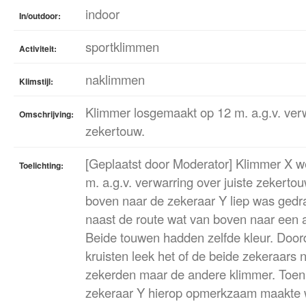
indoor
In/outdoor:
sportklimmen
Activiteit:
naklimmen
Klimstijl:
Klimmer losgemaakt op 12 m. a.g.v. verw
Omschrijving:
zekertouw.
[Geplaatst door Moderator] Klimmer X 
Toelichting:
m. a.g.v. verwarring over juiste zekerto
boven naar de zekeraar Y liep was gedr
naast de route wat van boven naar een a
Beide touwen hadden zelfde kleur. Door
kruisten leek het of de beide zekeraars n
zekerden maar de andere klimmer. Toen
zekeraar Y hierop opmerkzaam maakte wa