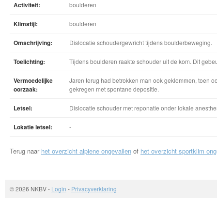
Activiteit:
boulderen
Klimstijl:
boulderen
Omschrijving:
Dislocatie schoudergewricht tijdens boulderbeweging.
Toelichting:
Tijdens boulderen raakte schouder uit de kom. Dit gebeu
Vermoedelijke
Jaren terug had betrokken man ook geklommen, toen ook
oorzaak:
gekregen met spontane depositie.
Letsel:
Dislocatie schouder met reponatie onder lokale anesthe
Lokatie letsel:
-
Terug naar
het overzicht alpiene ongevallen
of
het overzicht sportklim ong
© 2026 NKBV
-
Login
-
Privacyverklaring