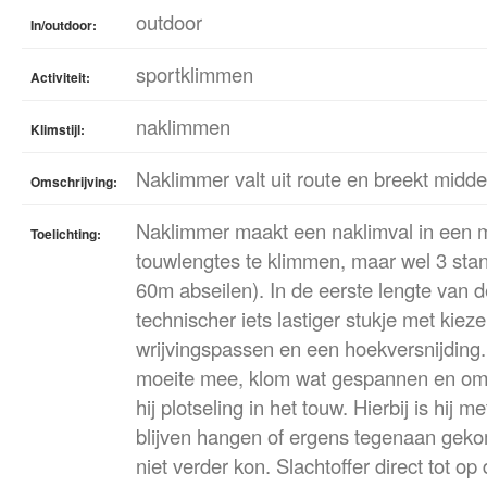
outdoor
In/outdoor:
sportklimmen
Activiteit:
naklimmen
Klimstijl:
Naklimmer valt uit route en breekt midd
Omschrijving:
Naklimmer maakt een naklimval in een mu
Toelichting:
touwlengtes te klimmen, maar wel 3 stan
60m abseilen). In de eerste lengte van d
technischer iets lastiger stukje met kieze
wrijvingspassen en een hoekversnijding
moeite mee, klom wat gespannen en om o
hij plotseling in het touw. Hierbij is hij m
blijven hangen of ergens tegenaan geko
niet verder kon. Slachtoffer direct tot o