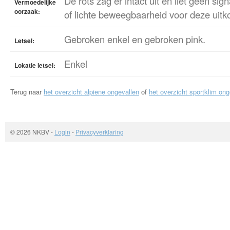
De rots zag er intact uit en liet geen sig
Vermoedelijke
oorzaak:
of lichte beweegbaarheid voor deze uitk
Gebroken enkel en gebroken pink.
Letsel:
Enkel
Lokatie letsel:
Terug naar
het overzicht alpiene ongevallen
of
het overzicht sportklim ong
© 2026 NKBV
-
Login
-
Privacyverklaring