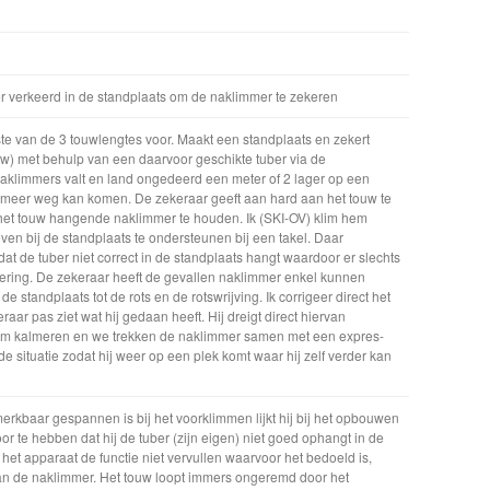
r verkeerd in de standplaats om de naklimmer te zekeren
ste van de 3 touwlengtes voor. Maakt een standplaats en zekert
w) met behulp van een daarvoor geschikte tuber via de
aklimmers valt en land ongedeerd een meter of 2 lager op een
t meer weg kan komen. De zekeraar geeft aan hard aan het touw te
het touw hangende naklimmer te houden. Ik (SKI-OV) klim hem
ven bij de standplaats te ondersteunen bij een takel. Daar
at de tuber niet correct in de standplaats hangt waardoor er slechts
kering. De zekeraar heeft de gevallen naklimmer enkel kunnen
 standplaats tot de rots en de rotswrijving. Ik corrigeer direct het
ar pas ziet wat hij gedaan heeft. Hij dreigt direct hiervan
hem kalmeren en we trekken de naklimmer samen met een expres-
de situatie zodat hij weer op een plek komt waar hij zelf verder kan
rkbaar gespannen is bij het voorklimmen lijkt hij bij het opbouwen
or te hebben dat hij de tuber (zijn eigen) niet goed ophangt in de
het apparaat de functie niet vervullen waarvoor het bedoeld is,
an de naklimmer. Het touw loopt immers ongeremd door het