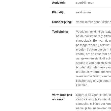
Activiteit:
sportklimmen
Klimstijl:
naklimmen
Omschrijving:
Voorklimmer gebruikt tube
Toelichting:
Voorklimmer klimt de laat
beide naklimmers (halftou
standplaats. Een van de n
passage waar hij zelf nie
moeten trekken om de in 
voorbij om de zekeraar bo
aangekomen zie ik direct d
sprake is van een knikze
houden door de hoek van de
probleem. waarna de zekera
overstuur te raken, kan 
flaschenzug uit zijn benar
klimmen.
Vermoedelijke
Doordat de voorklimmer me
oorzaak:
van de standplaats niet do
standplaats. Hierdoor kan 
namelijk het nazekeren v