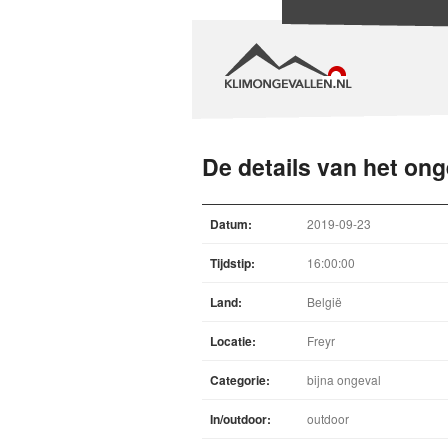
De details van het ong
Datum:
2019-09-23
Tijdstip:
16:00:00
Land:
België
Locatie:
Freyr
Categorie:
bijna ongeval
In/outdoor:
outdoor