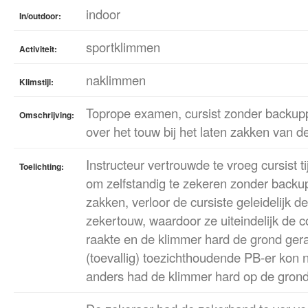
indoor
In/outdoor:
sportklimmen
Activiteit:
naklimmen
Klimstijl:
Toprope examen, cursist zonder backupp
Omschrijving:
over het touw bij het laten zakken van d
Instructeur vertrouwde te vroeg cursist 
Toelichting:
om zelfstandig te zekeren zonder backup
zakken, verloor de cursiste geleidelijk d
zekertouw, waardoor ze uiteindelijk de co
raakte en de klimmer hard de grond ger
(toevallig) toezichthoudende PB-er kon ne
anders had de klimmer hard op de grond