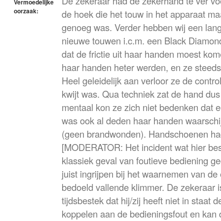
De zekeraar had de zekerhand te ver voo
Vermoedelijke
oorzaak:
de hoek die het touw in het apparaat ma
genoeg was. Verder hebben wij een lan
nieuwe touwen i.c.m. een Black Diamon
dat de frictie uit haar handen moest ko
haar handen heter werden, en ze steed
Heel geleidelijk aan verloor ze de contr
kwijt was. Qua techniek zat de hand dus 
mentaal kon ze zich niet bedenken dat 
was ook al deden haar handen waarschijn
(geen brandwonden). Handschoenen ha
[MODERATOR: Het incident wat hier bes
klassiek geval van foutieve bediening g
juist ingrijpen bij het waarnemen van de
bedoeld vallende klimmer. De zekeraar is
tijdsbestek dat hij/zij heeft niet in staat
koppelen aan de bedieningsfout en kan d