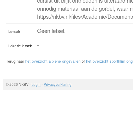
cursist dit blijft onthouden is uiteraard
onnodig materiaal aan de gordel; waar mo
https://nkbv.nl/files/Academie/Documen
Geen letsel.
Letsel:
-
Lokatie letsel:
Terug naar
het overzicht alpiene ongevallen
of
het overzicht sportklim ong
© 2026 NKBV
-
Login
-
Privacyverklaring