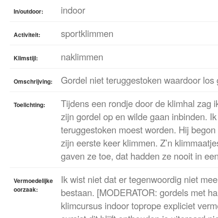
indoor
In/outdoor:
sportklimmen
Activiteit:
naklimmen
Klimstijl:
Gordel niet teruggestoken waardoor los
Omschrijving:
Tijdens een rondje door de klimhal zag i
Toelichting:
zijn gordel op en wilde gaan inbinden. Ik
teruggestoken moest worden. Hij begon we
zijn eerste keer klimmen. Z’n klimmaat
gaven ze toe, dat hadden ze nooit in ee
Ik wist niet dat er tegenwoordig niet me
Vermoedelijke
oorzaak:
bestaan. [MODERATOR: gordels met hand
klimcursus indoor toprope expliciet verme