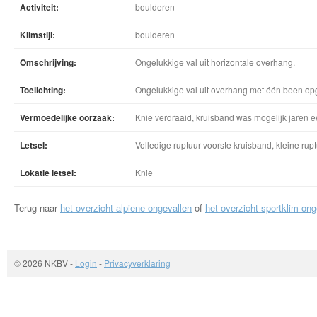
Activiteit:
boulderen
Klimstijl:
boulderen
Omschrijving:
Ongelukkige val uit horizontale overhang.
Toelichting:
Ongelukkige val uit overhang met één been o
Vermoedelijke oorzaak:
Knie verdraaid, kruisband was mogelijk jaren e
Letsel:
Volledige ruptuur voorste kruisband, kleine ru
Lokatie letsel:
Knie
Terug naar
het overzicht alpiene ongevallen
of
het overzicht sportklim ong
© 2026 NKBV
-
Login
-
Privacyverklaring