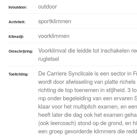
outdoor
In/outdoor:
sportklimmen
Activiteit:
voorklimmen
Klimstijl:
Voorklimval die leidde tot inschakelen r
Omschrijving:
rugletsel
De Carriere Synclicale is een sector in 
Toelichting:
wordt door afwisseling van platte richels
richting de top toenemen in stijlheid. 
mp onder begeleiding van een ervaren 
klaar voor het multipitch examen, en ee
heeft later die dag ook het examen geh
(ook leercoach) stond op de grond, en hi
een groep gevorderde klimmers die red