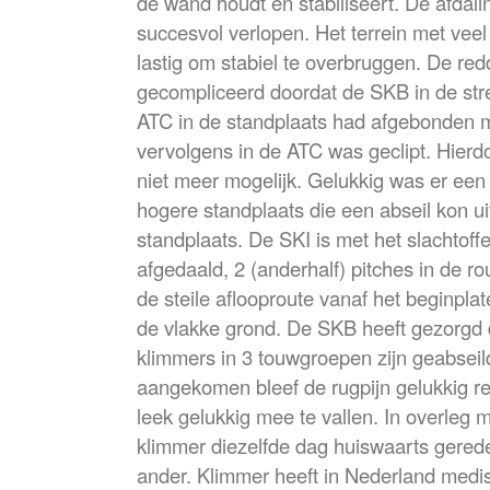
de wand houdt en stabiliseert. De afdali
succesvol verlopen. Het terrein met vee
lastig om stabiel te overbruggen. De re
gecompliceerd doordat de SKB in de stre
ATC in de standplaats had afgebonden m
vervolgens in de ATC was geclipt. Hierd
niet meer mogelijk. Gelukkig was er een
hogere standplaats die een abseil kon u
standplaats. De SKI is met het slachtoffe
afgedaald, 2 (anderhalf) pitches in de ro
de steile aflooproute vanaf het beginpla
de vlakke grond. De SKB heeft gezorgd 
klimmers in 3 touwgroepen zijn geabsei
aangekomen bleef de rugpijn gelukkig red
leek gelukkig mee te vallen. In overleg m
klimmer diezelfde dag huiswaarts gere
ander. Klimmer heeft in Nederland medi