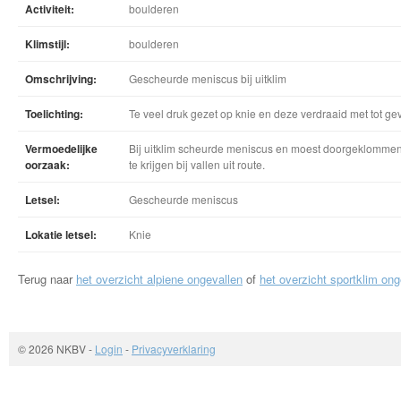
Activiteit:
boulderen
Klimstijl:
boulderen
Omschrijving:
Gescheurde meniscus bij uitklim
Toelichting:
Te veel druk gezet op knie en deze verdraaid met tot g
Vermoedelijke
Bij uitklim scheurde meniscus en moest doorgeklommen
oorzaak:
te krijgen bij vallen uit route.
Letsel:
Gescheurde meniscus
Lokatie letsel:
Knie
Terug naar
het overzicht alpiene ongevallen
of
het overzicht sportklim ong
© 2026 NKBV
-
Login
-
Privacyverklaring